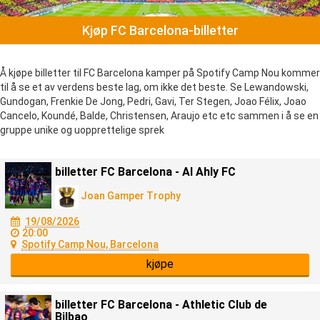
Kjøp FC Barcelona-billetter
Å kjøpe billetter til FC Barcelona kamper på Spotify Camp Nou kommer
til å se et av verdens beste lag, om ikke det beste. Se Lewandowski,
Gundogan, Frenkie De Jong, Pedri, Gavi, Ter Stegen, Joao Félix, Joao
Cancelo, Koundé, Balde, Christensen, Araujo etc etc sammen i å se en
gruppe unike og uopprettelige sprek
billetter FC Barcelona - Al Ahly FC
Joan Gamper Trophy
19/08/2026
20:00
Spotify Camp Nou, Barcelona
kjøpe
billetter FC Barcelona - Athletic Club de
Bilbao