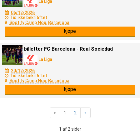
La Liga
06/12/2026
Tid ikke bekrï6ftet
Spotify Camp Nou, Barcelona
kjøpe
billetter FC Barcelona - Real Sociedad
La Liga
20/12/2026
Tid ikke bekrï6ftet
Spotify Camp Nou, Barcelona
kjøpe
«
1
2
»
1 af 2 sider