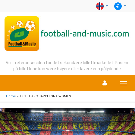
Vi er referansesiden for det sekundære billettmarkedet. Prisene
på billettene kan være høyere eller lavere enn pålydende.
Menu
Home
» TICKETS FC BARCELONA WOMEN