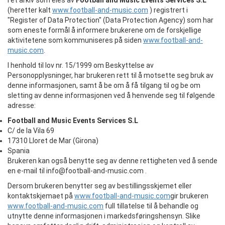
i et arkiv som eies av
Football and Music Events Services S.L
(heretter kalt
www.football-and-music.com
) registrert i
"Register of Data Protection" (Data Protection Agency) som har
som eneste formål å informere brukerene om de forskjellige
aktivitetene som kommuniseres på siden
www.football-and-
music.com
.
I henhold til lov nr. 15/1999 om Beskyttelse av
Personopplysninger, har brukeren rett til å motsette seg bruk av
denne informasjonen, samt å be om å få tilgang til og be om
sletting av denne informasjonen ved å henvende seg til følgende
adresse:
Football and Music Events Services S.L
C/ de la Vila 69
17310 Lloret de Mar (Girona)
Spania
Brukeren kan også benytte seg av denne rettigheten ved å sende
en e-mail til info@football-and-music.com .
Dersom brukeren benytter seg av bestillingsskjemet eller
kontaktskjemaet på
www.football-and-music.com
gir brukeren
www.football-and-music.com
full tillatelse til å behandle og
utnytte denne informasjonen i markedsføringshensyn. Slike