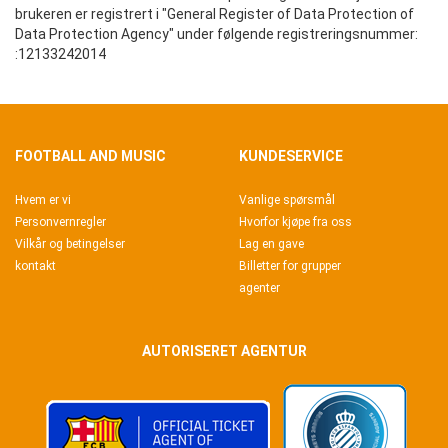
brukeren er registrert i "General Register of Data Protection of
Data Protection Agency" under følgende registreringsnummer:
:12133242014
FOOTBALL AND MUSIC
KUNDESERVICE
Hvem er vi
Vanlige spørsmål
Personvernregler
Hvorfor kjøpe fra oss
Vilkår og betingelser
Lag en gave
kontakt
Billetter for grupper
agenter
AUTORISERET AGENTUR