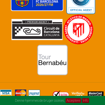
Denne hjemmeside bruger cookies,
Acceptere
Info
© football-and-music.com 2026