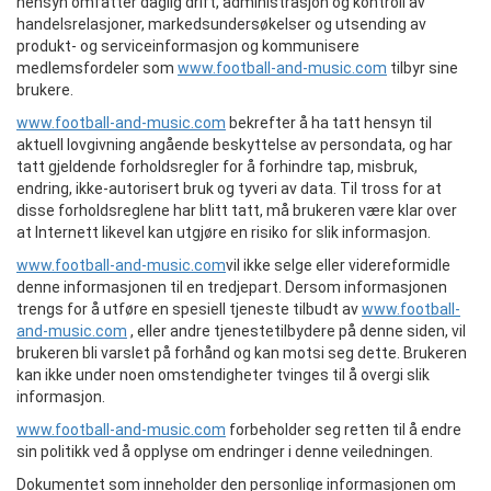
hensyn omfatter daglig drift, administrasjon og kontroll av
handelsrelasjoner, markedsundersøkelser og utsending av
produkt- og serviceinformasjon og kommunisere
medlemsfordeler som
www.football-and-music.com
tilbyr sine
brukere.
www.football-and-music.com
bekrefter å ha tatt hensyn til
aktuell lovgivning angående beskyttelse av persondata, og har
tatt gjeldende forholdsregler for å forhindre tap, misbruk,
endring, ikke-autorisert bruk og tyveri av data. Til tross for at
disse forholdsreglene har blitt tatt, må brukeren være klar over
at Internett likevel kan utgjøre en risiko for slik informasjon.
www.football-and-music.com
vil ikke selge eller videreformidle
denne informasjonen til en tredjepart. Dersom informasjonen
trengs for å utføre en spesiell tjeneste tilbudt av
www.football-
and-music.com
, eller andre tjenestetilbydere på denne siden, vil
brukeren bli varslet på forhånd og kan motsi seg dette. Brukeren
kan ikke under noen omstendigheter tvinges til å overgi slik
informasjon.
www.football-and-music.com
forbeholder seg retten til å endre
sin politikk ved å opplyse om endringer i denne veiledningen.
Dokumentet som inneholder den personlige informasjonen om