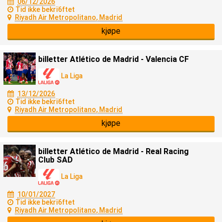
06/12/2026
Tid ikke bekrï6ftet
Riyadh Air Metropolitano, Madrid
kjøpe
billetter Atlético de Madrid - Valencia CF
La Liga
13/12/2026
Tid ikke bekrï6ftet
Riyadh Air Metropolitano, Madrid
kjøpe
billetter Atlético de Madrid - Real Racing
Club SAD
La Liga
10/01/2027
Tid ikke bekrï6ftet
Riyadh Air Metropolitano, Madrid