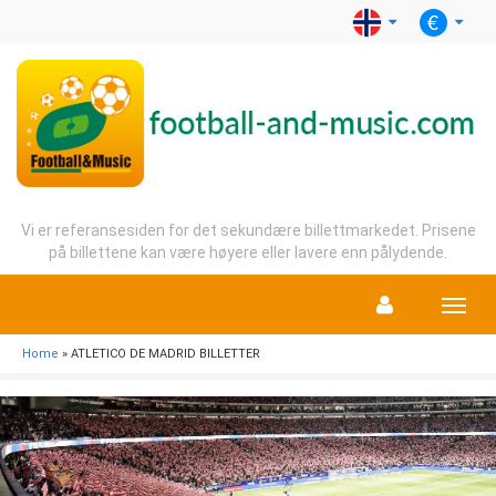
Vi er referansesiden for det sekundære billettmarkedet. Prisene
på billettene kan være høyere eller lavere enn pålydende.
Menu
Home
» ATLETICO DE MADRID BILLETTER