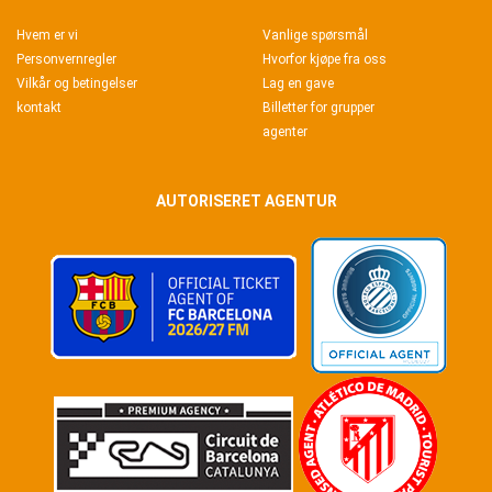
Hvem er vi
Vanlige spørsmål
Personvernregler
Hvorfor kjøpe fra oss
Vilkår og betingelser
Lag en gave
kontakt
Billetter for grupper
agenter
AUTORISERET AGENTUR