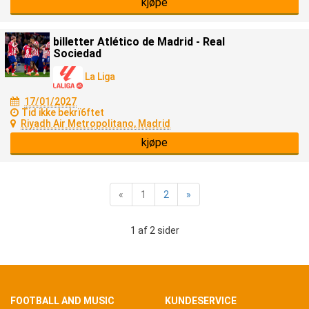
kjøpe
billetter Atlético de Madrid - Real
Sociedad
La Liga
17/01/2027
Tid ikke bekrï6ftet
Riyadh Air Metropolitano, Madrid
kjøpe
«
1
2
»
1 af 2 sider
FOOTBALL AND MUSIC
KUNDESERVICE