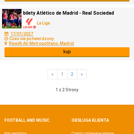
bilety Atlético de Madrid - Real Sociedad
La Liga
17/01/2027
Czas nie potwierdzony
Riyadh Air Metropolitano, Madrid
kup
«
1
2
»
1 z 2 Strony
FOOTBALL AND MUSIC
OBSŁUGA KLIENTA
Kim jesteśmy
Często zadawane pytania