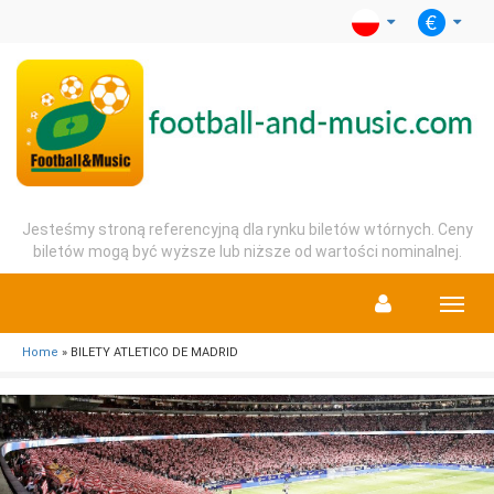
Jesteśmy stroną referencyjną dla rynku biletów wtórnych. Ceny
biletów mogą być wyższe lub niższe od wartości nominalnej.
Menu
Home
» BILETY ATLETICO DE MADRID