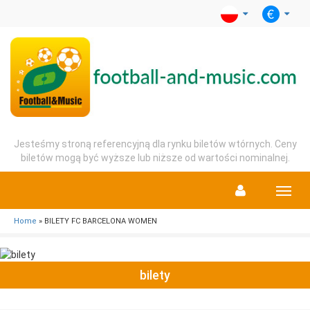
Jesteśmy stroną referencyjną dla rynku biletów wtórnych. Ceny
biletów mogą być wyższe lub niższe od wartości nominalnej.
Menu
Home
» BILETY FC BARCELONA WOMEN
bilety