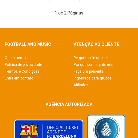
1 de 2 Páginas
FOOTBALL AND MUSIC
ATENÇÃO AO CLIENTE
Quem somos
Perguntas frequentes
Política de privacidade
Por que comprar de nós
Termos e Condições
Faça um presente
Entre em contato
Ingressos para grupos
Afiliados
AGÊNCIA AUTORIZADA