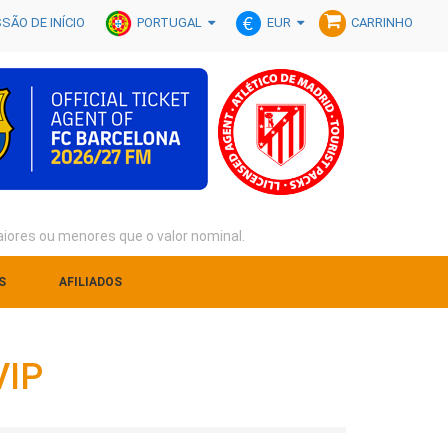
PORTUGAL
EUR
SÃO DE INÍCIO
CARRINHO
iores ou menores que o valor nominal.
S
AFILIADOS
VIP