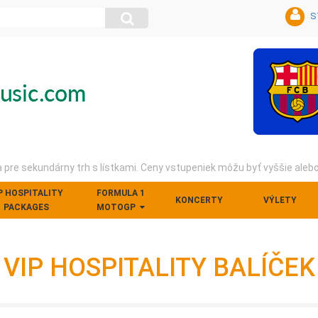
S
pre sekundárny trh s lístkami. Ceny vstupeniek môžu byť vyššie aleb
P HOSPITALITY
FORMULA 1
KONCERTY
VÝLETY
PACKAGES
MOTOGP
VIP HOSPITALITY BALÍČEK