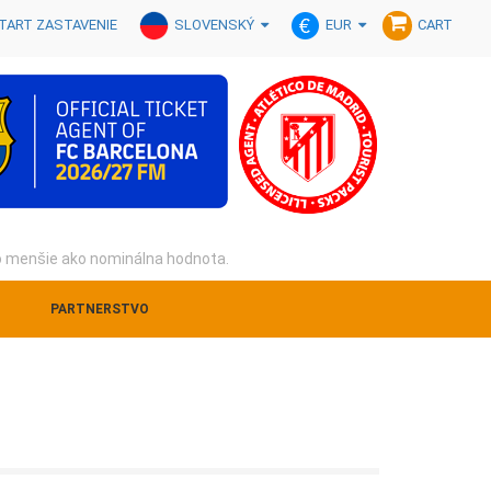
SLOVENSKÝ
EUR
TART ZASTAVENIE
CART
o menšie ako nominálna hodnota.
PARTNERSTVO