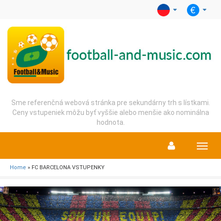
Sme referenčná webová stránka pre sekundárny trh s lístkami.
Ceny vstupeniek môžu byť vyššie alebo menšie ako nominálna
hodnota.
Menu
Home
» FC BARCELONA VSTUPENKY