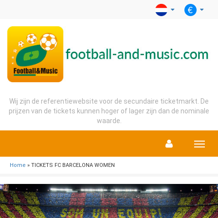
Wij zijn de referentiewebsite voor de secundaire ticketmarkt. De
prijzen van de tickets kunnen hoger of lager zijn dan de nominale
waarde.
Menu
Home
» TICKETS FC BARCELONA WOMEN