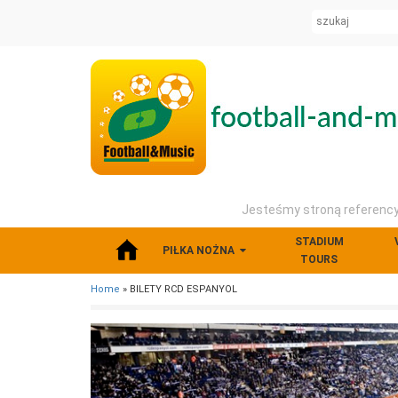
Jesteśmy stroną referencyj
STADIUM
PIŁKA NOŻNA
TOURS
Home
» BILETY RCD ESPANYOL