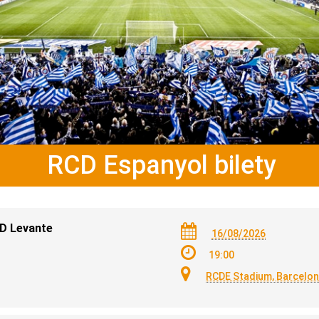
RCD Espanyol bilety
UD Levante
16/08/2026
19:00
RCDE Stadium, Barcelo