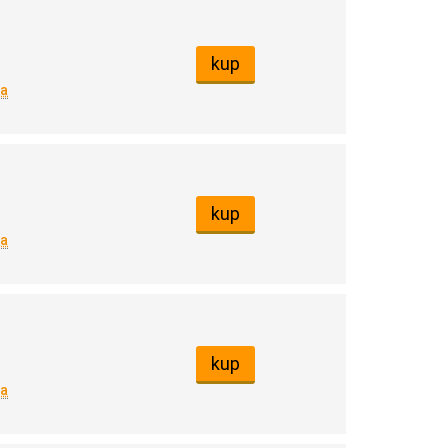
kup
na
kup
na
kup
na