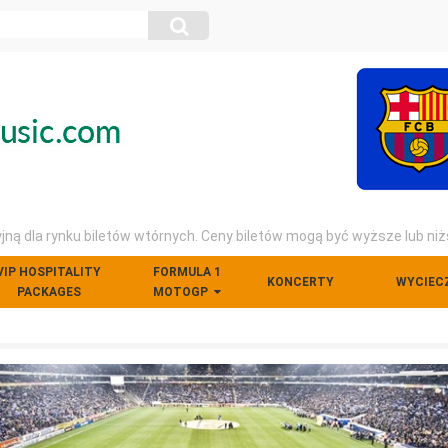
ną dla rynku biletów wtórnych. Ceny biletów mogą być wyższe lub niż
VIP HOSPITALITY
FORMULA 1
KONCERTY
WYCIEC
PACKAGES
MOTOGP