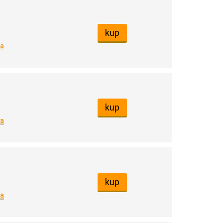
kup
na
kup
na
kup
na