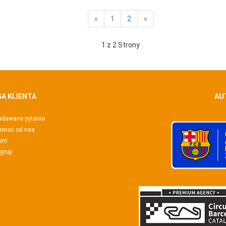
«
1
2
»
1 z 2 Strony
A KLIENTA
AU
adawane pytania
pować od nas
ent
 grup