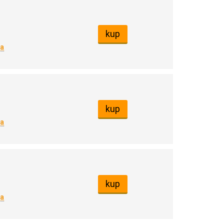
kup
na
kup
na
kup
na