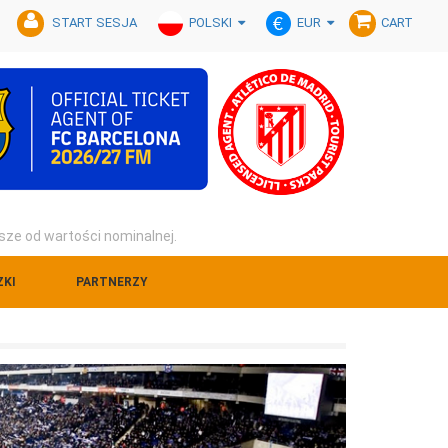
POLSKI
EUR
START SESJA
CART
sze od wartości nominalnej.
ZKI
PARTNERZY