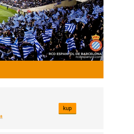
kup
na