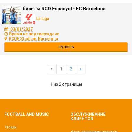
билеты RCD Espanyol - FC Barcelona
La Liga
03/01/2027
Время не подтверждено
RCDE Stadium, Barcelona
купить
«
1
2
»
1 из 2 страницы
FOOTBALL AND MUSIC
ОБСЛУЖИВАНИЕ
КЛИЕНТОВ
Кто мы
Часто задаваемые вопросы