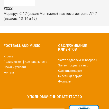
XXXX:
Маршрут C-17 (выход Монтмело) и автомагистраль AP-7
(выходы: 13, 14 и 15)
FOOTBALL AND MUSIC
ОБСЛУЖИВАНИЕ
КЛИЕНТОВ
Кто мы
Часто задаваемые вопросы
Политика конфиденциальности
Зачем покупать у нас
Сроки и условия
Сделать подарок
контакт
Билеты для групп
Филиалы
УПОЛНОМОЧЕННОЕ АГЕНТСТВО