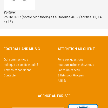
Voiture:
Route C-17 (sortie Montmeló) et autoroute AP-7 (sorties 13, 14
et 15)
FOOTBALL AND MUSIC
ATTENTION AU CLIENT
Qui sommes-nous
Foire aux questions
Politique de confidentialité
Pourquoi acheter chez nous
Termes et conditions
Faites un cadeau
Contacter
Billets pour Groupes
Affiliés
AGENCE AUTORISÉE