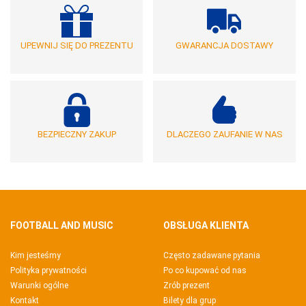
UPEWNIJ SIĘ DO PREZENTU
GWARANCJA DOSTAWY
BEZPIECZNY ZAKUP
DLACZEGO ZAUFANIE W NAS
FOOTBALL AND MUSIC
OBSŁUGA KLIENTA
Kim jesteśmy
Często zadawane pytania
Polityka prywatności
Po co kupować od nas
Warunki ogólne
Zrób prezent
Kontakt
Bilety dla grup