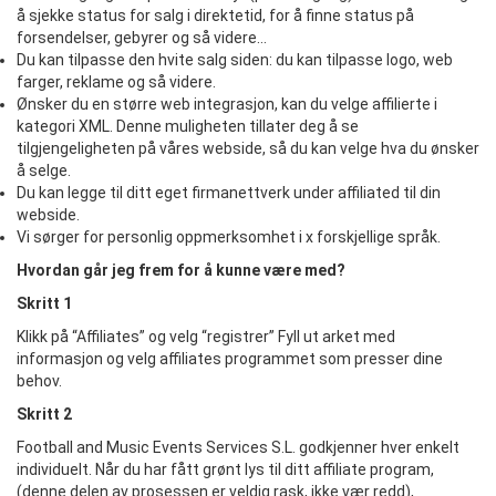
å sjekke status for salg i direktetid, for å finne status på
forsendelser, gebyrer og så videre…
Du kan tilpasse den hvite salg siden: du kan tilpasse logo, web
farger, reklame og så videre.
Ønsker du en større web integrasjon, kan du velge affilierte i
kategori XML. Denne muligheten tillater deg å se
tilgjengeligheten på våres webside, så du kan velge hva du ønsker
å selge.
Du kan legge til ditt eget firmanettverk under affiliated til din
webside.
Vi sørger for personlig oppmerksomhet i x forskjellige språk.
Hvordan går jeg frem for å kunne være med?
Skritt 1
Klikk på “Affiliates” og velg “registrer” Fyll ut arket med
informasjon og velg affiliates programmet som presser dine
behov.
Skritt 2
Football and Music Events Services S.L. godkjenner hver enkelt
individuelt. Når du har fått grønt lys til ditt affiliate program,
(denne delen av prosessen er veldig rask, ikke vær redd),