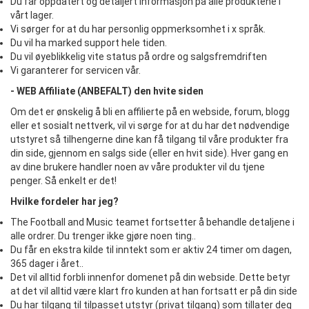
Du får oppdatert og detaljert informasjon på alle produktene i
vårt lager.
Vi sørger for at du har personlig oppmerksomhet i x språk.
Du vil ha marked support hele tiden.
Du vil øyeblikkelig vite status på ordre og salgsfremdriften
Vi garanterer for servicen vår.
- WEB Affiliate (ANBEFALT) den hvite siden
Om det er ønskelig å bli en affilierte på en webside, forum, blogg
eller et sosialt nettverk, vil vi sørge for at du har det nødvendige
utstyret så tilhengerne dine kan få tilgang til våre produkter fra
din side, gjennom en salgs side (eller en hvit side). Hver gang en
av dine brukere handler noen av våre produkter vil du tjene
penger. Så enkelt er det!
Hvilke fordeler har jeg?
The Football and Music teamet fortsetter å behandle detaljene i
alle ordrer. Du trenger ikke gjøre noen ting..
Du får en ekstra kilde til inntekt som er aktiv 24 timer om dagen,
365 dager i året..
Det vil alltid forbli innenfor domenet på din webside. Dette betyr
at det vil alltid være klart fro kunden at han fortsatt er på din side
Du har tilgang til tilpasset utstyr (privat tilgang) som tillater deg