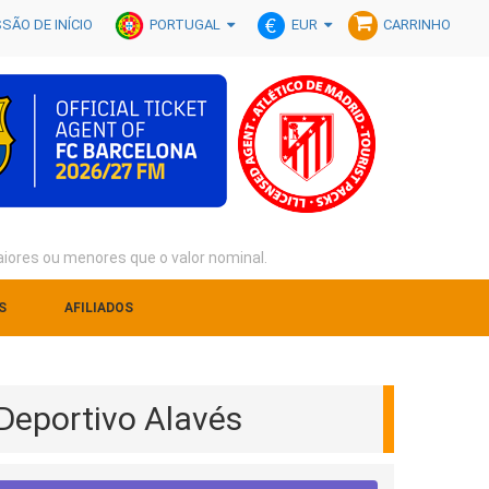
PORTUGAL
EUR
SÃO DE INÍCIO
CARRINHO
iores ou menores que o valor nominal.
S
AFILIADOS
Deportivo Alavés