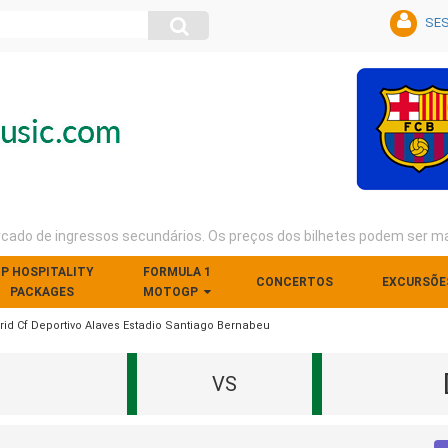
SES
rcado de ingressos secundários. Os preços dos bilhetes podem ser ma
IP HOSPITALITY
FORMULA 1
CONCERTOS
EXCURSÕE
PACKAGES
MOTOGP
rid Cf Deportivo Alaves Estadio Santiago Bernabeu
VS