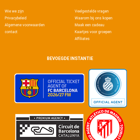
Wie we zijn
Veelgestelde vragen
Privacybeleid
Waarom bij ons kopen
Algemene voorwaarden
Maak een cadeau
contact
Kaartjes voor groepen
Affiliates
BEVOEGDE INSTANTIE