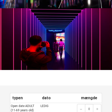
typen
dato
mængde
Open date ADULT
LEDIG
(11-69 years old)