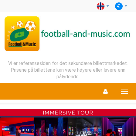
Vi er referansesiden for det sekundære billettmarkedet.
Prisene på billettene kan være høyere eller lavere enn
pålydende.
Menu