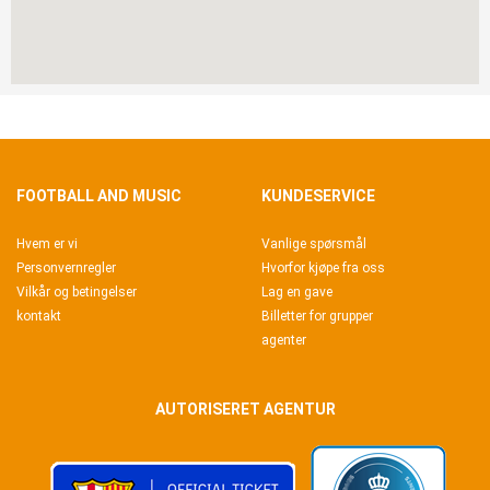
FOOTBALL AND MUSIC
KUNDESERVICE
Hvem er vi
Vanlige spørsmål
Personvernregler
Hvorfor kjøpe fra oss
Vilkår og betingelser
Lag en gave
kontakt
Billetter for grupper
agenter
AUTORISERET AGENTUR