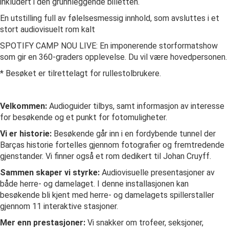
inkludert i den grunnleggende billetten.
En utstilling full av følelsesmessig innhold, som avsluttes i et
stort audiovisuelt rom kalt
SPOTIFY CAMP NOU LIVE: En imponerende storformatshow
som gir en 360-graders opplevelse. Du vil være hovedpersonen.
* Besøket er tilrettelagt for rullestolbrukere.
Velkommen:
Audioguider tilbys, samt informasjon av interesse
for besøkende og et punkt for fotomuligheter.
Vi er historie:
Besøkende går inn i en fordybende tunnel der
Barças historie fortelles gjennom fotografier og fremtredende
gjenstander. Vi finner også et rom dedikert til Johan Cruyff.
Sammen skaper vi styrke:
Audiovisuelle presentasjoner av
både herre- og damelaget. I denne installasjonen kan
besøkende bli kjent med herre- og damelagets spillerstaller
gjennom 11 interaktive stasjoner.
Mer enn prestasjoner:
Vi snakker om trofeer, seksjoner,