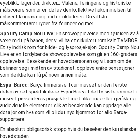
øyeblikk, legender, drakter... Målene, feiringene og historiske
målscorere som er en del av den kollektive hukommelsen til
enhver blaugrana-supporter inkluderes. Du vil høre
målkommentarer, lyder fra feiringer og mer.
Spotify Camp Nou Live:
En showopplevelse med følelsen av å
være midt på banen, der vi vil ha et sirkulært rom kalt TAMBOR.
Et sylindrisk rom for bilde- og lysprosjeksjon. Spotify Camp Nou
Live er en fordybende showopplevelse som gir en 360-graders
opplevelse. Besøkende er hovedpersonen og vil, som om de
befinner seg i midten av stadionet, oppleve unike sensasjoner
som de ikke kan få på noen annen måte.
Espai Barca:
Barça Immersive Tour-museet er den første
delen av det spektakulære Espai Barca. I dette siste rommet i
museet presenteres prosjektet med ulike modeller, grafikk og
audiovisuelle elementer, slik at besøkende kan oppdage alle
detaljer om hva som vil bli det nye hjemmet for alle Barça-
supportere.
En absolutt obligatorisk stopp hvis du besøker den katalanske
hovedstaden.