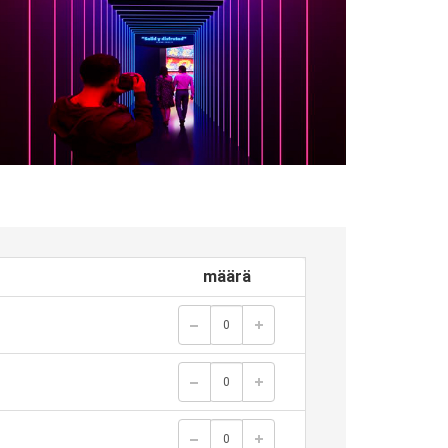
määrä