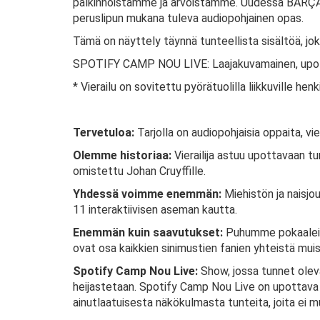
palkinnoistamme ja arvoistamme. Uudessa BARÇA
peruslipun mukana tuleva audiopohjainen opas.
Tämä on näyttely täynnä tunteellista sisältöä, jo
SPOTIFY CAMP NOU LIVE: Laajakuvamainen, upott
* Vierailu on sovitettu pyörätuolilla liikkuville henki
Tervetuloa:
Tarjolla on audiopohjaisia oppaita, vie
Olemme historiaa:
Vierailija astuu upottavaan tu
omistettu Johan Cruyffille.
Yhdessä voimme enemmän:
Miehistön ja naisjo
11 interaktiivisen aseman kautta.
Enemmän kuin saavutukset:
Puhumme pokaaleista,
ovat osa kaikkien sinimustien fanien yhteistä muis
Spotify Camp Nou Live:
Show, jossa tunnet oleva
heijastetaan. Spotify Camp Nou Live on upottava es
ainutlaatuisesta näkökulmasta tunteita, joita ei m