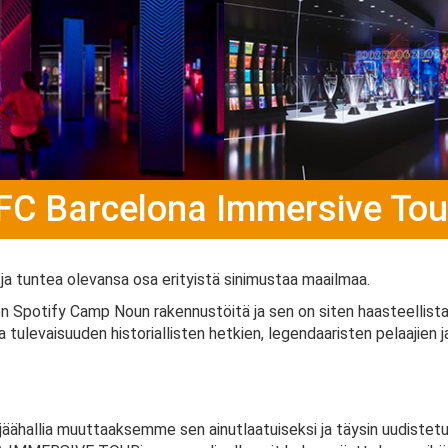
FC Barcelona Immersive Tou
ä ja tuntea olevansa osa erityistä sinimustaa maailmaa.
Spotify Camp Noun rakennustöitä ja sen on siten haasteellista ol
 tulevaisuuden historiallisten hetkien, legendaaristen pelaajien j
ähallia muuttaaksemme sen ainutlaatuiseksi ja täysin uudistetu