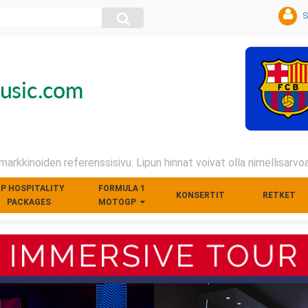
S
arkkinoiden referenssisivu. Lipun hinnat voivat olla nimellisarv
IP HOSPITALITY
FORMULA 1
KONSERTIT
RETKET
PACKAGES
MOTOGP