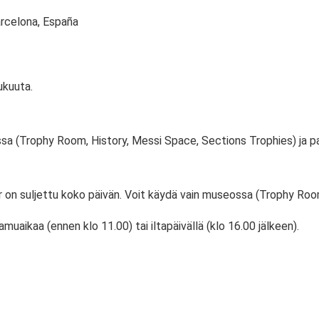
arcelona, España
ukuuta.
eossa (Trophy Room, History, Messi Space, Sections Trophies) ja 
r on suljettu koko päivän. Voit käydä vain museossa (Trophy Roo
.
uaikaa (ennen klo 11.00) tai iltapäivällä (klo 16.00 jälkeen).