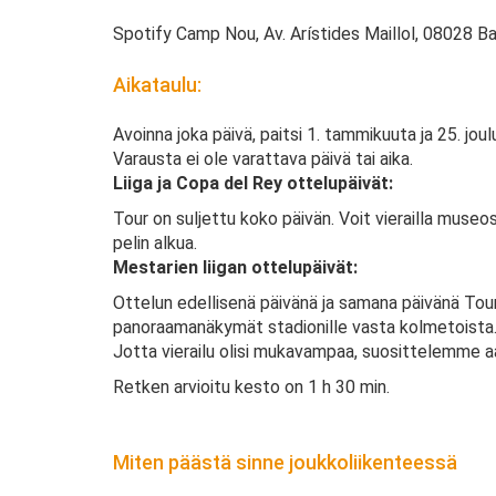
Spotify Camp Nou, Av. Arístides Maillol, 08028 B
Aikataulu:
Avoinna joka päivä, paitsi 1. tammikuuta ja 25. joul
Varausta ei ole varattava päivä tai aika.
Liiga ja Copa del Rey ottelupäivät:
Tour on suljettu koko päivän. Voit vierailla mus
pelin alkua.
Mestarien liigan ottelupäivät:
Ottelun edellisenä päivänä ja samana päivänä Tou
panoraamanäkymät stadionille vasta kolmetoista
Jotta vierailu olisi mukavampaa, suosittelemme aam
Retken arvioitu kesto on 1 h 30 min.
Miten päästä sinne joukkoliikenteessä