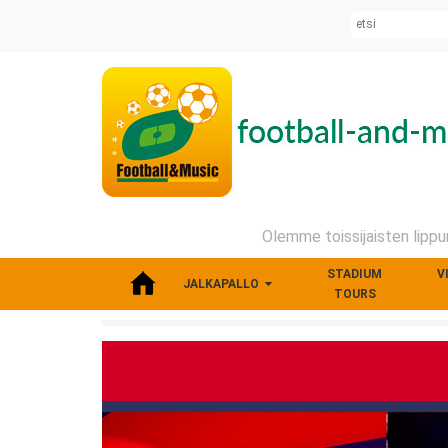
Olemme toissijaisten lippum
STADIUM
V
JALKAPALLO
TOURS