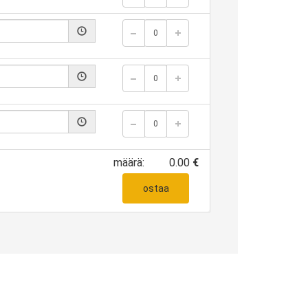
määrä:
0.00
€
ostaa