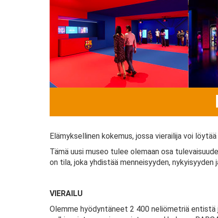
Elämyksellinen kokemus, jossa vierailija voi löytä
Tämä uusi museo tulee olemaan osa tulevaisuuden 
on tila, joka yhdistää menneisyyden, nykyisyyden ja
VIERAILU
Olemme hyödyntäneet 2 400 neliömetriä entistä jä