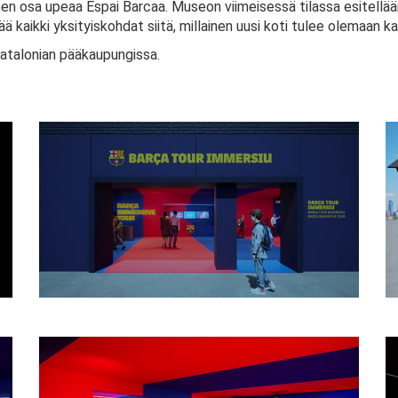
osa upeaa Espai Barcaa. Museon viimeisessä tilassa esitellään pro
tää kaikki yksityiskohdat siitä, millainen uusi koti tulee olemaan kai
Katalonian pääkaupungissa.