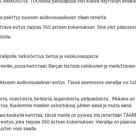
 IMMERSIVE TOURissa peruslipulla voit kokea näyttelyn ensik
ka päättyy suureen audiovisuaaliseen tilaan nimeltä
ava esitys tarjoaa 360 asteen kokemuksen. Sinä olet pääosass
löille.
railijoille tarkoitettua tietoa ja valokuvauspiste.
nneliin, jossa kerrotaan Barçan historia valokuvien ja merkittävi
ukkueen audiovisuaalinen esitys. Tässä asennossa vierailija voi t
 osastoista, hetkistä, legendoista, pelipaidoista... Mukana on maal
toa. Kuulemme maalien selostuksia, juhlien ääniä ja muita ääniä.
si keskellä kenttää, tässä meillä on pyöreä tila nimeltään TAMBOR
itys, joka tarjoaa 360 asteen kokemuksen. Vierailija on pääosass
uuten voisi saada.