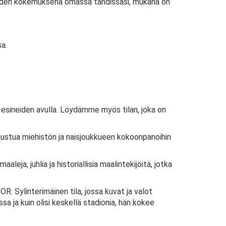
äden kokemuksena omassa tahdissasi, mukana on
a.
en esineiden avulla. Löydämme myös tilan, joka on
utustua miehistön ja naisjoukkueen kokoonpanoihin
eja, juhlia ja historiallisia maalintekijöitä, jotka
. Sylinterimäinen tila, jossa kuvat ja valot
a ja kuin olisi keskellä stadionia, hän kokee