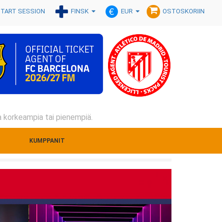
FINSK
EUR
TART SESSION
OSTOSKORIIN
oa korkeampia tai pienempiä.
KUMPPANIT