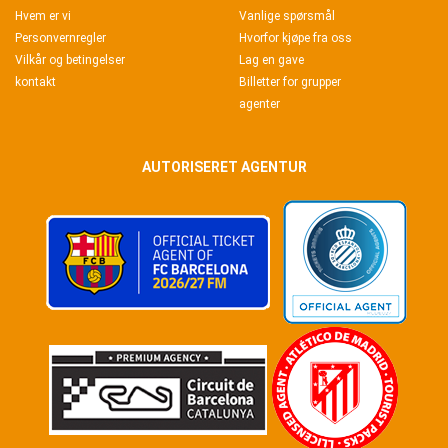
Hvem er vi
Vanlige spørsmål
Personvernregler
Hvorfor kjøpe fra oss
Vilkår og betingelser
Lag en gave
kontakt
Billetter for grupper
agenter
AUTORISERET AGENTUR