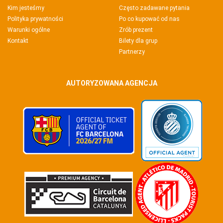
Kim jesteśmy
Często zadawane pytania
Polityka prywatności
Po co kupować od nas
Warunki ogólne
Zrób prezent
Kontakt
Bilety dla grup
Partnerzy
AUTORYZOWANA AGENCJA