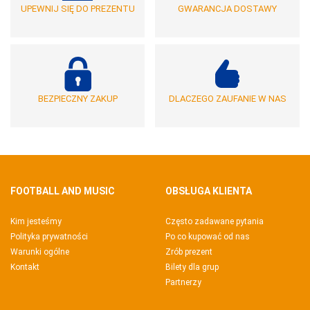
UPEWNIJ SIĘ DO PREZENTU
GWARANCJA DOSTAWY
BEZPIECZNY ZAKUP
DLACZEGO ZAUFANIE W NAS
FOOTBALL AND MUSIC
OBSŁUGA KLIENTA
Kim jesteśmy
Często zadawane pytania
Polityka prywatności
Po co kupować od nas
Warunki ogólne
Zrób prezent
Kontakt
Bilety dla grup
Partnerzy