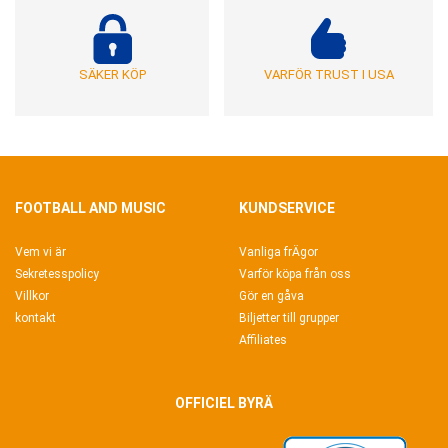
SÄKER KÖP
VARFÖR TRUST I USA
FOOTBALL AND MUSIC
KUNDSERVICE
Vem vi är
Vanliga frÄgor
Sekretesspolicy
Varför köpa från oss
Villkor
Gör en gåva
kontakt
Biljetter till grupper
Affiliates
OFFICIEL BYRÄ