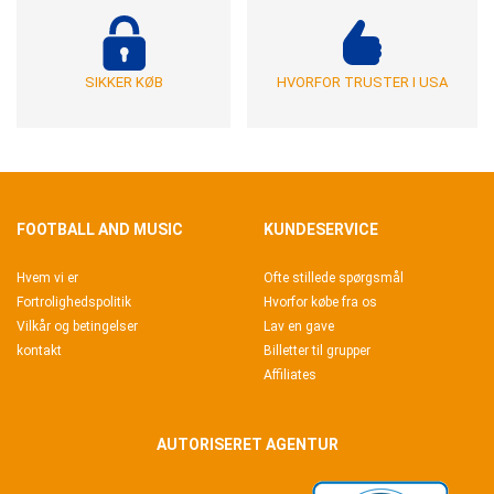
SIKKER KØB
HVORFOR TRUSTER I USA
FOOTBALL AND MUSIC
KUNDESERVICE
Hvem vi er
Ofte stillede spørgsmål
Fortrolighedspolitik
Hvorfor købe fra os
Vilkår og betingelser
Lav en gave
kontakt
Billetter til grupper
Affiliates
AUTORISERET AGENTUR