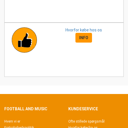
Hvorfor købe
hos os
INFO
FOOTBALL AND MUSIC
KUNDESERVICE
Hvem vi er
Ofte stillede spørgsmål
Fortrolighedspolitik
Hvorfor købe fra os