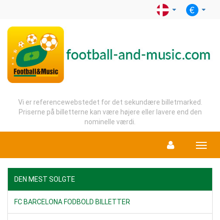
Vi er referencewebstedet for det sekundære billetmarked.
Priserne på billetterne kan være højere eller lavere end den
nominelle værdi.
Menu
DEN MEST SOLGTE
FC BARCELONA FODBOLD BILLETTER