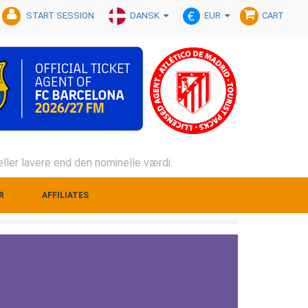
DANSK
EUR
START SESSION
CART
ller lavere end den nominelle værdi.
R
AFFILIATES