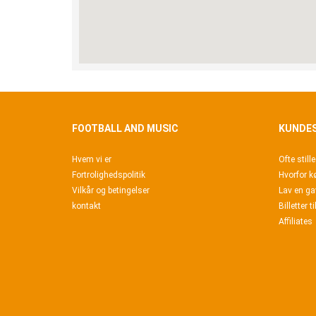
FOOTBALL AND MUSIC
KUNDES
Hvem vi er
Ofte stil
Fortrolighedspolitik
Hvorfor k
Vilkår og betingelser
Lav en ga
kontakt
Billetter t
Affiliates