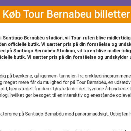
Køb Tour Bernabeu billetter
i Santiago Bernabéu stadion, vil Tour-ruten blive midlertid
en officielle butik. Vi sætter pris på din forståelse og undsk
ed på Santiago Bernabéu Stadium, vil turen blive midlertidig
elle butik. Vi sætter pris på din forståelse og undskylder u
dig på bænkene, gå igennem tunnelen fra omklædningsrummene, g
te og meget mere får du mulighed for på Tour Bernabéu, en udsæd
hold, hjemstedet for den største klub i det tyvende århundrede
gi, hvilket gør besøget til en interaktiv og enestående oplevels
evatorerne på Santiago Bernabéu med panoramaudsigt. Udsigten h