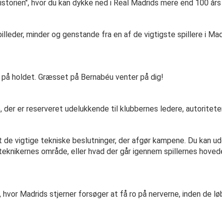
storien", hvor du kan dykke ned i Real Madrids mere end 100 års 
lleder, minder og genstande fra en af de vigtigste spillere i Mad
på holdet. Græsset på Bernabéu venter på dig!
er er reserveret udelukkende til klubbernes ledere, autoritete
t de vigtige tekniske beslutninger, der afgør kampene. Du kan ud
teknikernes område, eller hvad der går igennem spillernes hoveder
 hvor Madrids stjerner forsøger at få ro på nerverne, inden de lø