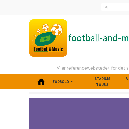
Vi er referencewebstedet for det se
STADIUM
V
FODBOLD
TOURS