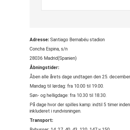
Adresse:
Santiago Bernabéu stadion
Concha Espina, s/n
28036 Madrid(Spanien)
Åbningstider:
Åben alle årets dage undtagen den 25. december o
Mandag til lørdag: fra 10.00 til 19.00.
Søn- og helligdage: fra 10.30 til 18.30.
På dage hvor der spilles kamp: indtil 5 timer ind
inkluderet i rundvisningen.
Transport:
Bybusser: 14, 27, 40, 43, 120, 147 y 150.