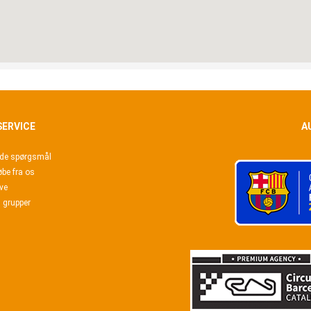
ERVICE
A
lede spørgsmål
øbe fra os
ve
il grupper