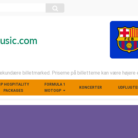
kundære billetmarked. Priserne på billetterne kan være højere e
IP HOSPITALITY
FORMULA 1
KONCERTER
UDFLUGTE
PACKAGES
MOTOGP