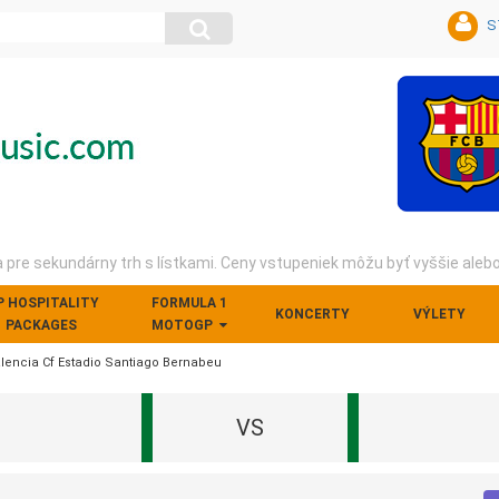
S
pre sekundárny trh s lístkami. Ceny vstupeniek môžu byť vyššie aleb
P HOSPITALITY
FORMULA 1
KONCERTY
VÝLETY
PACKAGES
MOTOGP
Valencia Cf Estadio Santiago Bernabeu
VS