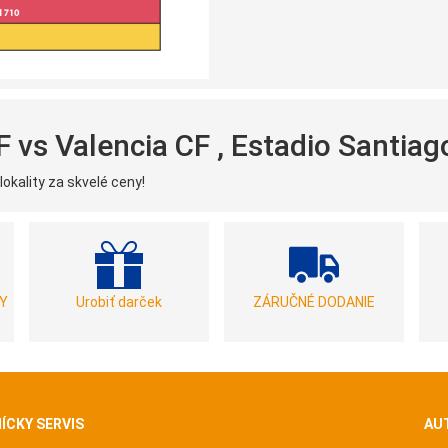
CF vs Valencia CF , Estadio Santi
okality za skvelé ceny!
Y
Urobiť darček
ZÁRUČNÉ DODANIE
ÍCKY SERVIS
AU