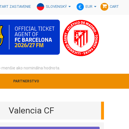
SLOVENSKÝ
EUR
TART ZASTAVENIE
CART
o menšie ako nominálna hodnota.
PARTNERSTVO
Valencia CF