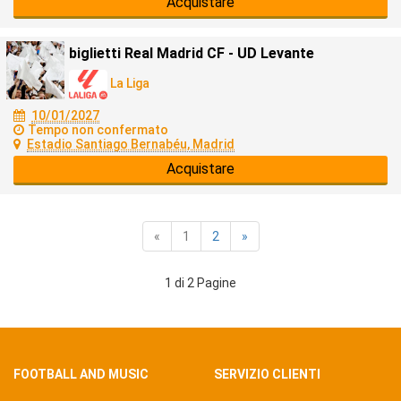
Acquistare
biglietti Real Madrid CF - UD Levante
La Liga
10/01/2027
Tempo non confermato
Estadio Santiago Bernabéu, Madrid
Acquistare
«
1
2
»
1 di 2 Pagine
FOOTBALL AND MUSIC
SERVIZIO CLIENTI