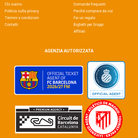
Chi siamo
Domande frequenti
Politica sulla privacy
Perché comprare da noi
Termini e condizioni
Fai un regalo
Contatti
Biglietti per Gruppi
Affiliati
AGENZIA AUTORIZZATA