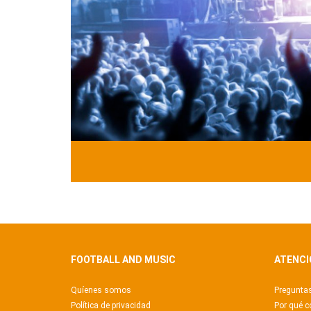
FOOTBALL AND MUSIC
ATENCI
Quíenes somos
Preguntas
Política de privacidad
Por qué c