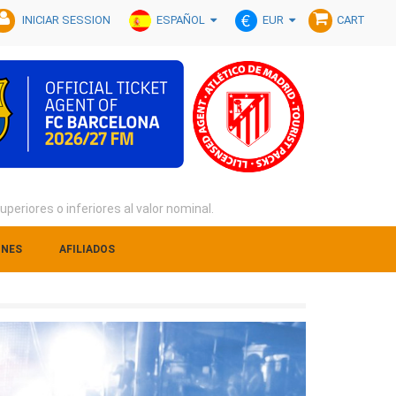
ESPAÑOL
EUR
INICIAR SESSION
CART
eriores o inferiores al valor nominal.
ONES
AFILIADOS