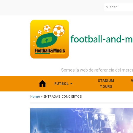
Somos la web de referencia del mercad
STADIUM
V
FUTBOL
TOURS
Home
» ENTRADAS CONCIERTOS