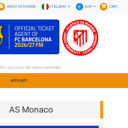
ITALIANO
EUR
INIZIO SESSIONE
CART
alti o più bassi del valore nominale.
AFFILIATI
AS Monaco