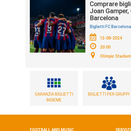
Comprare bigl
Joan Gamper, 
Barcelona
Biglietti FC Barcelona
12-08-2024
20:00
Olímpic Stadium
GARANZIA BIGLIETTI
BIGLIETTI PER GRUPPI
INSIEME
FOOTBALL AND MUSIC
SERVIZI