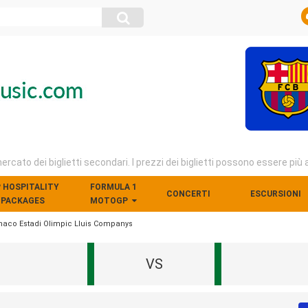
mercato dei biglietti secondari. I prezzi dei biglietti possono essere più 
P HOSPITALITY
FORMULA 1
CONCERTI
ESCURSIONI
PACKAGES
MOTOGP
onaco Estadi Olimpic Lluis Companys
VS