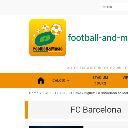
Siamo il sito di riferimento per il 
STADIUM
VI
CALCIO
TOURS
Home
»
BIGLIETTI FC BARCELLONA
» Biglietti Fc Barcelona As M
FC Barcelona