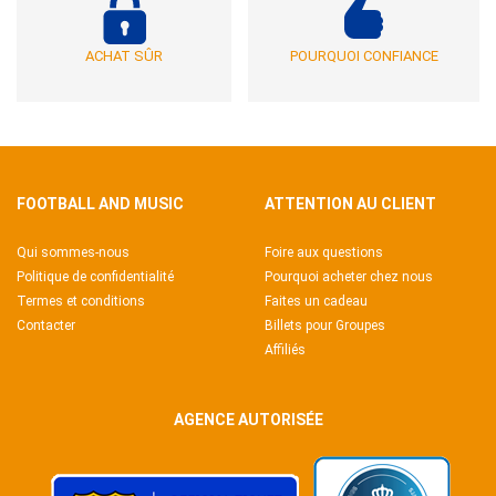
ACHAT SÛR
POURQUOI CONFIANCE
FOOTBALL AND MUSIC
ATTENTION AU CLIENT
Qui sommes-nous
Foire aux questions
Politique de confidentialité
Pourquoi acheter chez nous
Termes et conditions
Faites un cadeau
Contacter
Billets pour Groupes
Affiliés
AGENCE AUTORISÉE