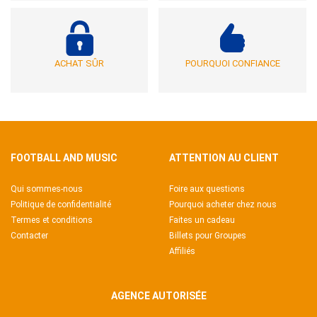
ACHAT SÛR
POURQUOI CONFIANCE
FOOTBALL AND MUSIC
ATTENTION AU CLIENT
Qui sommes-nous
Foire aux questions
Politique de confidentialité
Pourquoi acheter chez nous
Termes et conditions
Faites un cadeau
Contacter
Billets pour Groupes
Affiliés
AGENCE AUTORISÉE