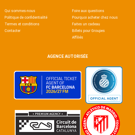
Qui sommes-nous
Foire aux questions
Politique de confidentialité
Pourquoi acheter chez nous
Termes et conditions
Faites un cadeau
Contacter
Billets pour Groupes
Affiliés
AGENCE AUTORISÉE