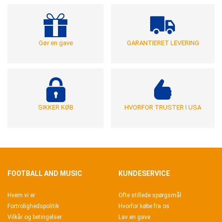
Gør en gave
GARANTIERET LEVERING
SIKKER KØB
HVORFOR TRUSTER I USA
FOOTBALL AND MUSIC
KUNDESERVICE
Hvem vi er
Ofte stillede spørgsmål
Fortrolighedspolitik
Hvorfor købe fra os
Vilkår og betingelser
Lav en gave