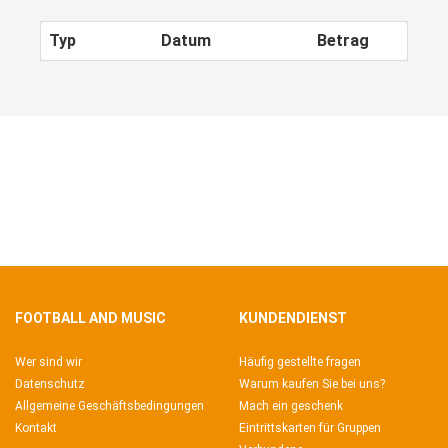
Typ
Datum
Betrag
FOOTBALL AND MUSIC
KUNDENDIENST
Wer sind wir
Häufig gestellte fragen
Datenschutz
Warum kaufen Sie bei uns?
Allgemeine Geschäftsbedingungen
Mach ein geschenk
Kontakt
Eintrittskarten für Gruppen